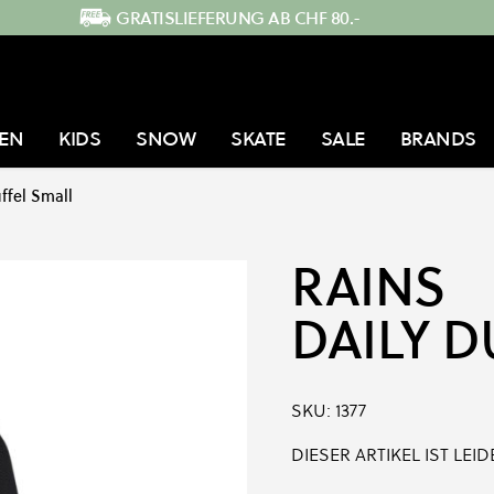
GRATISLIEFERUNG AB CHF 80.-
EN
KIDS
SNOW
SKATE
SALE
BRANDS
ffel Small
RAINS
DAILY D
SKU:
1377
DIESER ARTIKEL IST LE