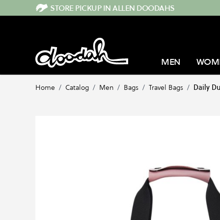
Direkt zum Inhalt
STORE PICKUP IN ALLEN DOODAHS
MEN
WOM
Home
/
Catalog
/
Men
/
Bags
/
Travel Bags
/
Daily Du