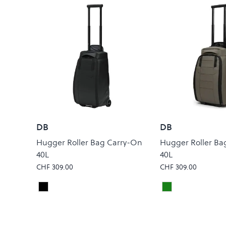
DB
DB
Hugger Roller Bag Carry-On
Hugger Roller Ba
40L
40L
CHF 309.00
CHF 309.00
Black Out
Forest Green
Colour
Colour