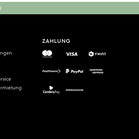
H
ZAHLUNG
ungen
rvice
ermietung