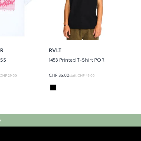
ER
RVLT
 SS
1453 Printed T-Shirt POR
CHF 35.00
CHF 29.00
statt
CHF 49.00
Black
Colour
H