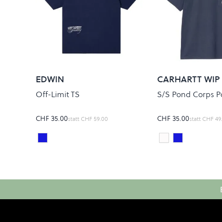
EDWIN
CARHARTT WIP
Off-Limit TS
S/S Pond Corps Po
CHF 35.00
CHF 35.00
statt
CHF 59.00
statt
CHF 49
MARITIME BLUE
white
Blue Heavy 
Colour
Colour