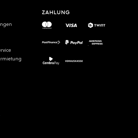
ZAHLUNG
ungen
rvice
ermietung
.