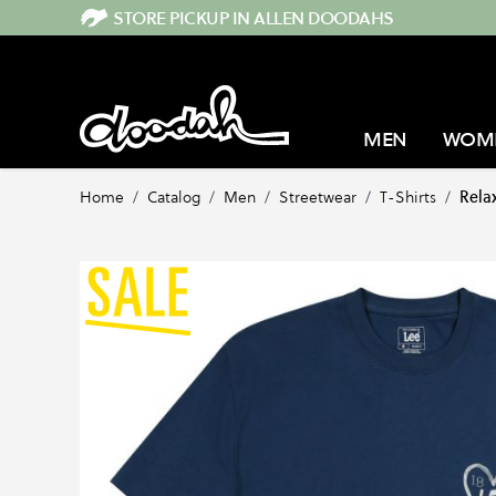
Direkt zum Inhalt
STORE PICKUP IN ALLEN DOODAHS
MEN
WOM
Home
/
Catalog
/
Men
/
Streetwear
/
T-Shirts
/
Rela