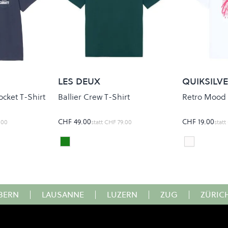
LES DEUX
QUIKSILV
cket T-Shirt
Ballier Crew T-Shirt
Retro Mood
CHF 49.00
CHF 19.00
.00
statt
CHF 79.00
statt
Stone Wash
SEA MOSS GREEN
white
Colour
Colour
BERN
|
LAUSANNE
|
LUZERN
|
ZUG
|
ZÜRIC