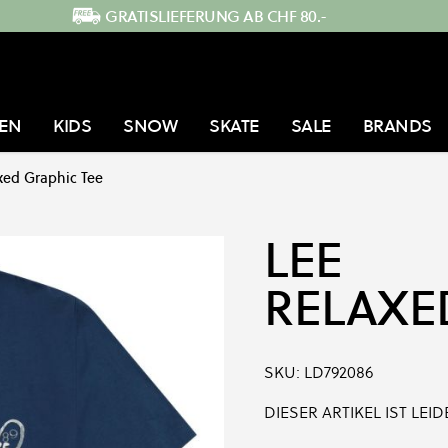
GRATISLIEFERUNG AB CHF 80.-
EN
KIDS
SNOW
SKATE
SALE
BRANDS
xed Graphic Tee
LEE
RELAXE
SKU:
LD792086
DIESER ARTIKEL IST LE