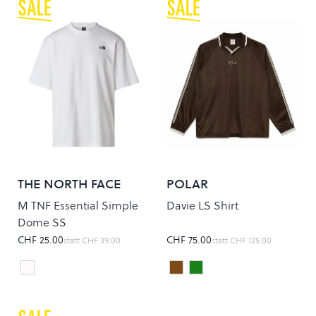
THE NORTH FACE
POLAR
M TNF Essential Simple
Davie LS Shirt
Dome SS
CHF 25.00
CHF 75.00
statt
CHF 39.00
statt
CHF 125.00
TNF White
CHOCOLATE/IVORY
PERIDOT/DARK BLUE
Colour
Colour