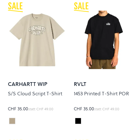
CARHARTT WIP
RVLT
S/S Cloud Script T-Shirt
1453 Printed T-Shirt POR
CHF 35.00
CHF 35.00
statt
CHF 49.00
statt
CHF 49.00
BARCHAN
Black
Colour
Colour