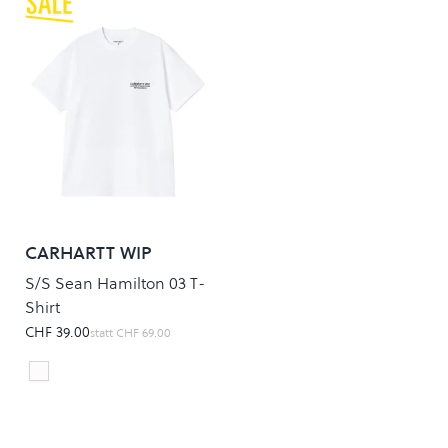
CARHARTT WIP
S/S Sean Hamilton 03 T-
Shirt
CHF 39.00
statt
CHF 69.00
white
Colour