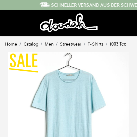
Direkt zum Inhalt
SCHNELLER VERSAND AUS DER SCHWEIZ
Home
/
Catalog
/
Men
/
Streetwear
/
T-Shirts
/
1003 Tee