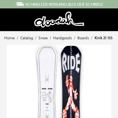
Direkt zum Inhalt
SCHNELLER VERSAND AUS DER SCHWEIZ
Home
/
Catalog
/
Snow
/
Hardgoods
/
Boards
/
Kink 21 155