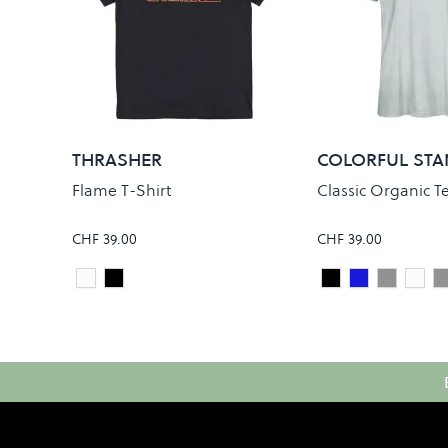
THRASHER
COLORFUL ST
Flame T-Shirt
Classic Organic T
CHF 39.00
CHF 39.00
White
Black
Deep Black
Steel Blue
FADED 
OPT
Colour
Colour