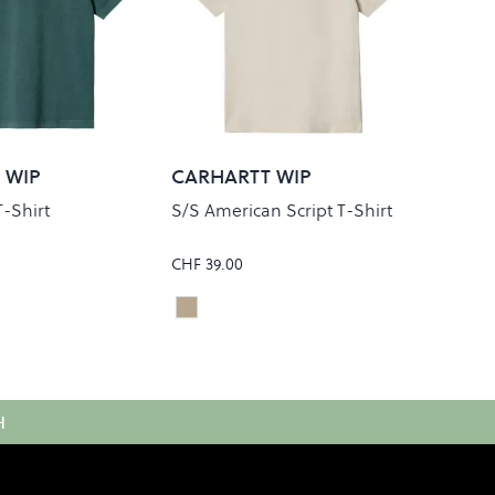
 WIP
CARHARTT WIP
T-Shirt
S/S American Script T-Shirt
CHF 39.00
Natural
Colour
H