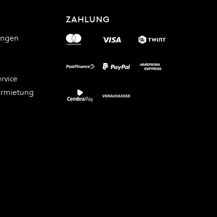
ZAHLUNG
ungen
rvice
ermietung
.