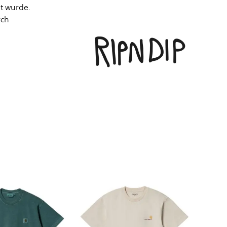
t wurde.
rch