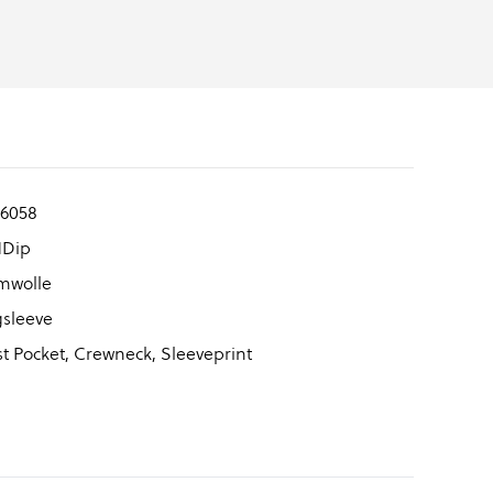
6058
NDip
mwolle
sleeve
t Pocket, Crewneck, Sleeveprint