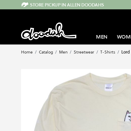
Direkt zum Inhalt
STORE PICKUP IN ALLEN DOODAHS
MEN
WOM
Home
/
Catalog
/
Men
/
Streetwear
/
T-Shirts
/
Lord