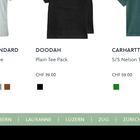
ANDARD
DOODAH
CARHARTT
ee
Plain Tee Pack
S/S Nelson 
CHF 39.00
CHF 59.00
GREY
ICAL WHITE
SNOW MELANGE
MISTY BROWN
Black
BOTANIC
Colour
Colour
BERN
|
LAUSANNE
|
LUZERN
|
ZUG
|
ZÜRIC