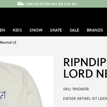
GRATISLIEFERUNG AB CHF 80.-
EN
KIDS
SNOW
SKATE
SALE
BRANDS
 Nermal LS
RIPNDIP
LORD N
SKU:
RND6058
DIESER ARTIKEL IST LE