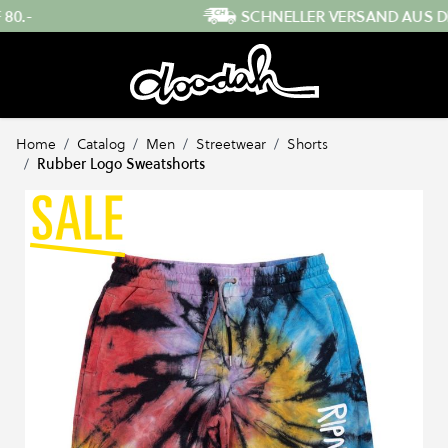
Direkt zum Inhalt
SCHNELLER VERSAND AUS DER SCHWEIZ
Home
/
Catalog
/
Men
/
Streetwear
/
Shorts
/
Rubber Logo Sweatshorts