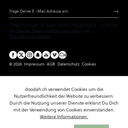
E-Mail Adresse
Dieses Formular ist durch reCAPTCHA geschützt - es gelten
die
Google-Datenschutzbestimmungen
und
-
Geschäftsbedingungen
.
© 2026
Impressum
AGB
Datenschutz
Cookies
doodah.ch verwendet Cookies um die
Nutzerfreundlichkeit der Website zu verbessern.
Durch die Nutzung unserer Dienste erklärst Du Dich
mit der Verwendung von Cookies einverstanden.
Weitere Informationen.