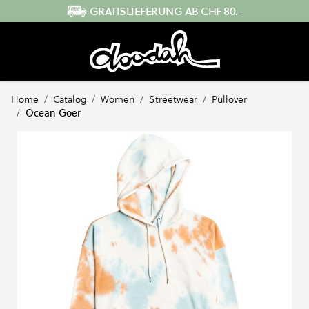
Direkt zum Inhalt
SCHNELLER VERSAND AUS DER SCHWEIZ
Home
/
Catalog
/
Women
/
Streetwear
/
Pullover
/
Ocean Goer