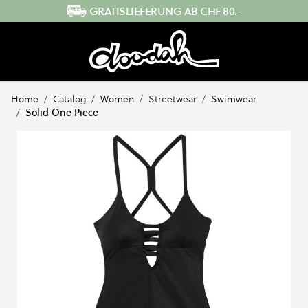
Direkt zum Inhalt
SCHNELLER VERSAND AUS DER SCHWEIZ
Home
/
Catalog
/
Women
/
Streetwear
/
Swimwear
/
Solid One Piece