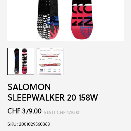
SALOMON
SLEEPWALKER 20 158W
CHF 379.00
STATT
CHF 479.00
SKU:
2001029560368