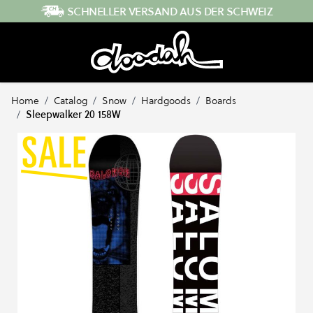
Direkt zum Inhalt
SCHNELLER VERSAND AUS DER SCHWEIZ
Home
/
Catalog
/
Snow
/
Hardgoods
/
Boards
/
Sleepwalker 20 158W