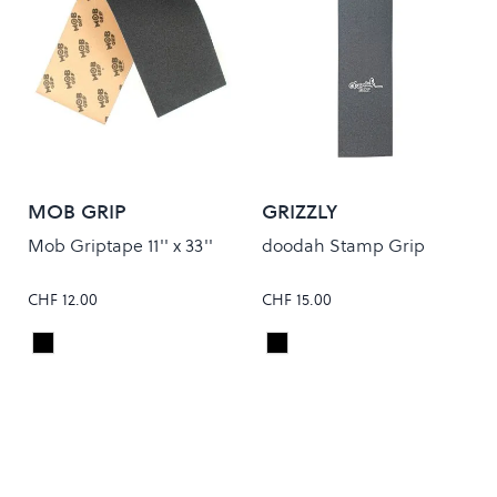
MOB GRIP
GRIZZLY
Mob Griptape 11'' x 33''
doodah Stamp Grip
CHF 12.00
CHF 15.00
Black
Black
Colour
Colour