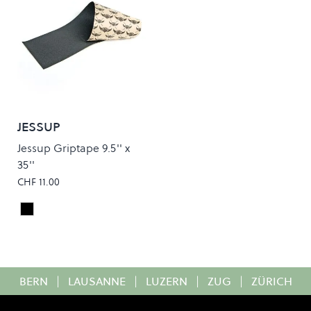
JESSUP
Jessup Griptape 9.5'' x
35''
CHF 11.00
Black
Colour
BERN
|
LAUSANNE
|
LUZERN
|
ZUG
|
ZÜRICH