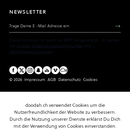
NEWSLETTER
E-Mail Adresse
Dieses Formular ist durch reCAPTCHA geschützt - es gelten
die
Google-Datenschutzbestimmungen
und
-
Geschäftsbedingungen
.
© 2026
Impressum
AGB
Datenschutz
Cookies
doodah.ch verwendet Cookies um die
Nutzerfreundlichkeit der Website zu verbessern.
Durch die Nutzung unserer Dienste erklärst Du Dich
mit der Verwendung von Cookies einverstanden.