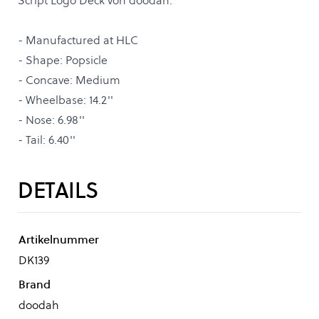
Script Logo Deck von doodah.
- Manufactured at HLC
- Shape: Popsicle
- Concave: Medium
- Wheelbase: 14.2''
- Nose: 6.98''
- Tail: 6.40''
DETAILS
Artikelnummer
DK139
Brand
doodah