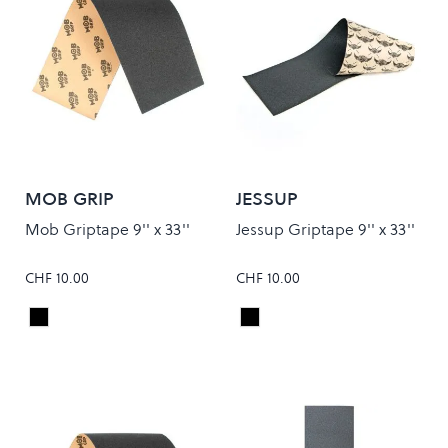
MOB GRIP
JESSUP
Mob Griptape 9'' x 33''
Jessup Griptape 9'' x 33''
CHF 10.00
CHF 10.00
Black
Black
Colour
Colour