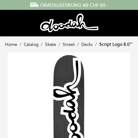
Direkt zum Inhalt
SCHNELLER VERSAND AUS DER SCHWEIZ
Home
/
Catalog
/
Skate
/
Street
/
Decks
/
Script Logo 8.0''