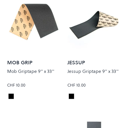
MOB GRIP
JESSUP
Mob Griptape 9'' x 33''
Jessup Griptape 9'' x 33''
CHF 10.00
CHF 10.00
Black
Black
Colour
Colour