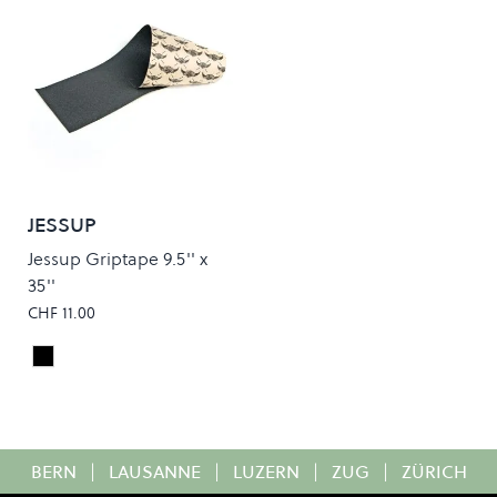
JESSUP
Jessup Griptape 9.5'' x
35''
CHF 11.00
Black
Colour
BERN
|
LAUSANNE
|
LUZERN
|
ZUG
|
ZÜRICH