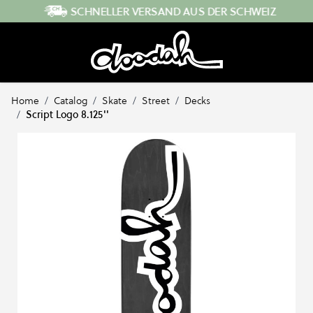
Direkt zum Inhalt
SCHNELLER VERSAND AUS DER SCHWEIZ
Home
/
Catalog
/
Skate
/
Street
/
Decks
/
Script Logo 8.125''