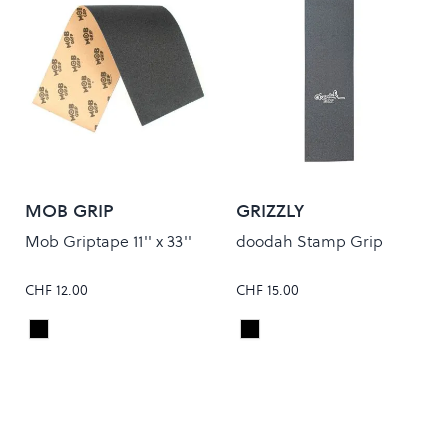
MOB GRIP
GRIZZLY
Mob Griptape 11'' x 33''
doodah Stamp Grip
CHF 12.00
CHF 15.00
Black
Black
Colour
Colour