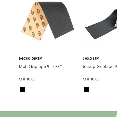
MOB GRIP
JESSUP
Mob Griptape 9'' x 33''
Jessup Griptape 9''
CHF 10.00
CHF 10.00
Black
Black
Colour
Colour