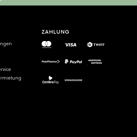
ZAHLUNG
ungen
rvice
ermietung
.