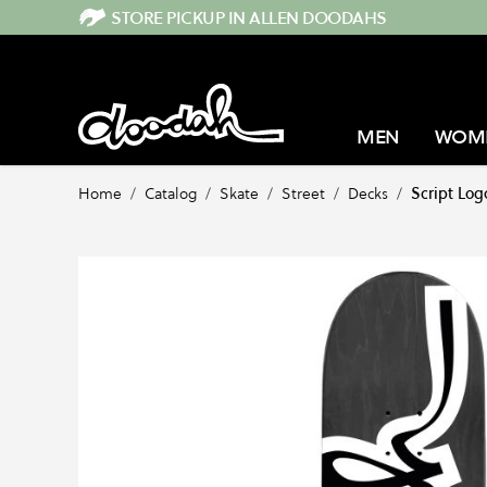
Direkt zum Inhalt
STORE PICKUP IN ALLEN DOODAHS
MEN
WOM
Home
/
Catalog
/
Skate
/
Street
/
Decks
/
Script Logo