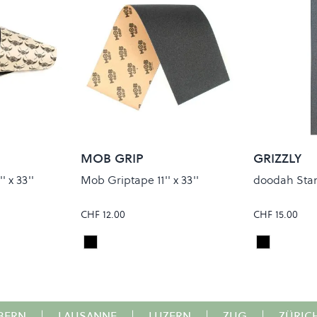
MOB GRIP
GRIZZLY
 x 33''
Mob Griptape 11'' x 33''
doodah Sta
CHF 12.00
CHF 15.00
Black
Black
Colour
Colour
BERN
|
LAUSANNE
|
LUZERN
|
ZUG
|
ZÜRIC