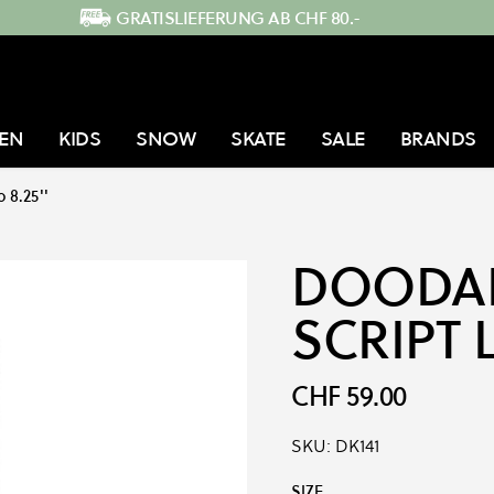
GRATISLIEFERUNG AB CHF 80.-
EN
KIDS
SNOW
SKATE
SALE
BRANDS
 8.25''
DOODA
SCRIPT 
CHF 59.00
SKU:
DK141
Produkt-Optionen:
SIZE