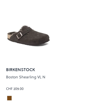
BIRKENSTOCK
Boston Shearling VL N
CHF 209.00
Mocca
Colour