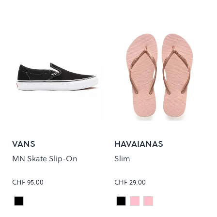
VANS
HAVAIANAS
MN Skate Slip-On
Slim
CHF 95.00
CHF 29.00
Black/White
Black
Ballet Rose
CHIFFON ROSE
Colour
Colour