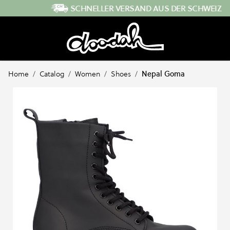
Direkt zum Inhalt
SCHNELLER VERSAND AUS DER SCHWEIZ
Home
/
Catalog
/
Women
/
Shoes
/
Nepal Goma