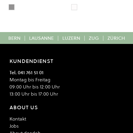
Taupe
White
Colour
Colour
BERN
|
LAUSANNE
|
LUZERN
|
ZUG
|
ZÜRICH
KUNDENDIENST
Tel. 041 761 51 01
Montag bis Freitag
09:00 Uhr bis 12:00 Uhr
13:00 Uhr bis 17:00 Uhr
ABOUT US
Kontakt
Jobs