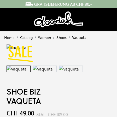
Direkt zum Inhalt
GRATISLIEFERUNG AB CHF 80.-
Home
/
Catalog
/
Women
/
Shoes
/
Vaqueta
SHOE BIZ
VAQUETA
CHF 49.00
STATT
CHF 109.00