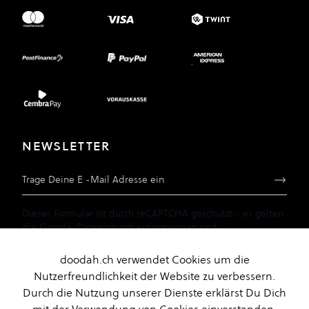
NEWSLETTER
E-Mail Adresse
Dieses Formular ist durch reCAPTCHA geschützt - es gelten
die
Google-Datenschutzbestimmungen
und
-
Geschäftsbedingungen
.
doodah.ch verwendet Cookies um die
Nutzerfreundlichkeit der Website zu verbessern.
Durch die Nutzung unserer Dienste erklärst Du Dich
© 2026
Impressum
AGB
Datenschutz
Cookies