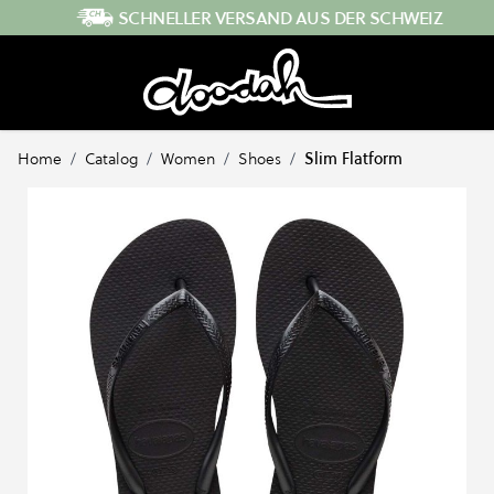
Direkt zum Inhalt
SCHNELLER VERSAND AUS DER SCHWEIZ
Home
/
Catalog
/
Women
/
Shoes
/
Slim Flatform