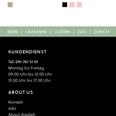
BEIGE/HIGHLIGHTER YELLOW
Black
Ballet Rose
CHIFFON ROSE
Colour
Colour
BERN
|
LAUSANNE
|
LUZERN
|
ZUG
|
ZÜRICH
KUNDENDIENST
Tel. 041 761 51 01
Montag bis Freitag
09:00 Uhr bis 12:00 Uhr
13:00 Uhr bis 17:00 Uhr
ABOUT US
Kontakt
Jobs
About doodah