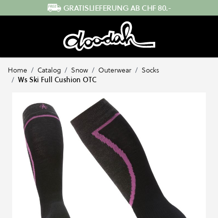
Direkt zum Inhalt
SCHNELLER VERSAND AUS DER SCHWEIZ
Home
/
Catalog
/
Snow
/
Outerwear
/
Socks
/
Ws Ski Full Cushion OTC