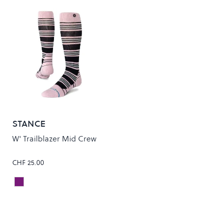
STANCE
W' Trailblazer Mid Crew
CHF 25.00
Lilac
Colour