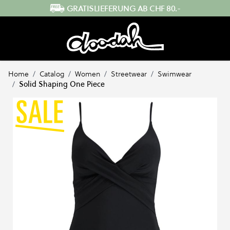
Direkt zum Inhalt
SCHNELLER VERSAND AUS DER SCHWEIZ
Home
/
Catalog
/
Women
/
Streetwear
/
Swimwear
/
Solid Shaping One Piece