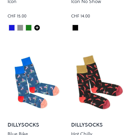
Icon
Icon No Show
CHF 15.00
CHF 14.00
Dark Royal
Grey Heather
Pine
Black
Colour
Colour
DILLYSOCKS
DILLYSOCKS
Blue Bike
Hot Chilly