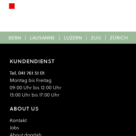
Red
Colour
BERN
|
LAUSANNE
|
LUZERN
|
ZUG
|
ZÜRICH
KUNDENDIENST
Tel. 041 761 51 01
Montag bis Freitag
09:00 Uhr bis 12:00 Uhr
13:00 Uhr bis 17:00 Uhr
ABOUT US
Kontakt
Jobs
About doodah