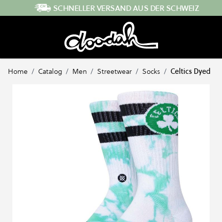
Direkt zum Inhalt
SCHNELLER VERSAND AUS DER SCHWEIZ
Home
/
Catalog
/
Men
/
Streetwear
/
Socks
/
Celtics Dyed