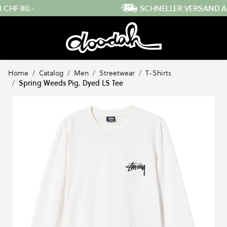
Direkt zum Inhalt
SCHNELLER VERSAND AUS DER SCHWEIZ
…
Home
/
Catalog
/
Men
/
Streetwear
/
T-Shirts
/
Spring Weeds Pig. Dyed LS Tee