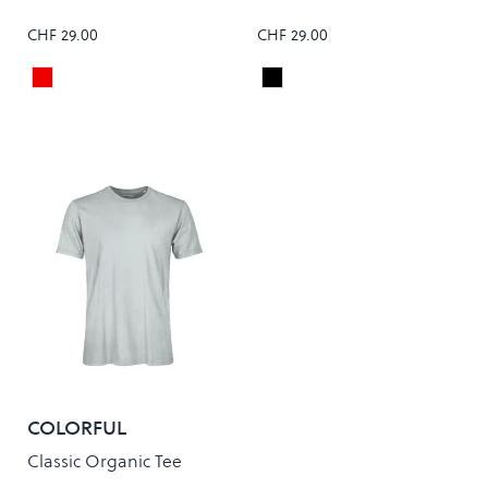
CHF 29.00
CHF 29.00
Sable Red
Black/White
Colour
Colour
COLORFUL
STANDARD
Classic Organic Tee