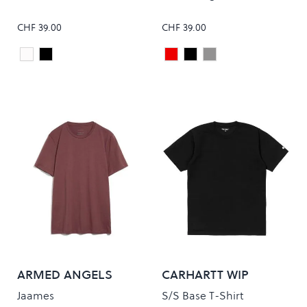
CHF 39.00
CHF 39.00
White
Black
Maroon
Black
Grey
Colour
Colour
ARMED ANGELS
CARHARTT WIP
Jaames
S/S Base T-Shirt