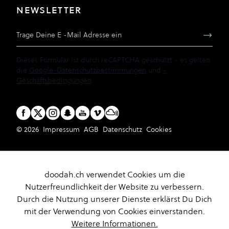
NEWSLETTER
E-Mail Adresse
Dieses Formular ist durch reCAPTCHA geschützt - es gelten
die
Google-Datenschutzbestimmungen
und
-
Geschäftsbedingungen
.
© 2026
Impressum
AGB
Datenschutz
Cookies
doodah.ch verwendet Cookies um die
Nutzerfreundlichkeit der Website zu verbessern.
Durch die Nutzung unserer Dienste erklärst Du Dich
mit der Verwendung von Cookies einverstanden.
Weitere Informationen.