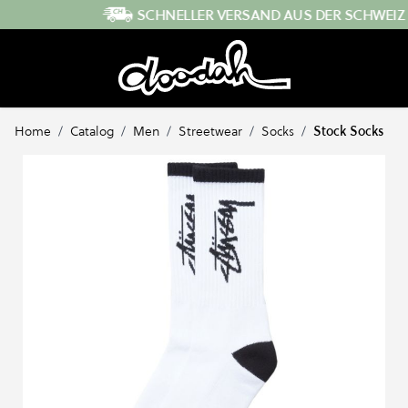
Direkt zum Inhalt
SCHNELLER VERSAND AUS DER SCHWEIZ
…
Home
/
Catalog
/
Men
/
Streetwear
/
Socks
/
Stock Socks