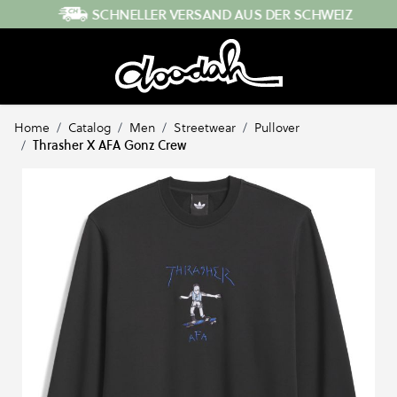
Direkt zum Inhalt
SCHNELLER VERSAND AUS DER SCHWEIZ
Home
/
Catalog
/
Men
/
Streetwear
/
Pullover
/
Thrasher X AFA Gonz Crew