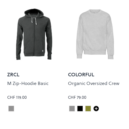
ZRCL
COLORFUL
STANDARD
M Zip-Hoodie Basic
Organic Oversized Crew
CHF 119.00
CHF 79.00
Onyx
Heather Grey
Deep Black
Dusty Olive
Colour
Colour