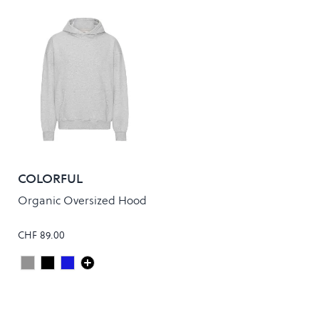
COLORFUL
STANDARD
Organic Oversized Hood
CHF 89.00
Heather Grey
Deep Black
Navy Blue
Colour