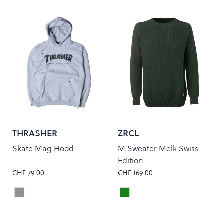
THRASHER
ZRCL
Skate Mag Hood
M Sweater Melk Swiss
Edition
CHF 79.00
CHF 169.00
Grey
Dark Green
Colour
Colour