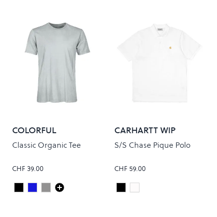
COLORFUL
CARHARTT WIP
STANDARD
Classic Organic Tee
S/S Chase Pique Polo
CHF 39.00
CHF 59.00
Deep Black
Steel Blue
FADED GREY
Black/Gold
White/Gold
Colour
Colour