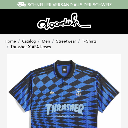
Direkt zum Inhalt
SCHNELLER VERSAND AUS DER SCHWEIZ
Home
/
Catalog
/
Men
/
Streetwear
/
T-Shirts
/
Thrasher X AFA Jersey