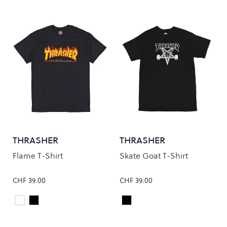
THRASHER
THRASHER
Flame T-Shirt
Skate Goat T-Shirt
CHF 39.00
CHF 39.00
White
Black
Black
Colour
Colour