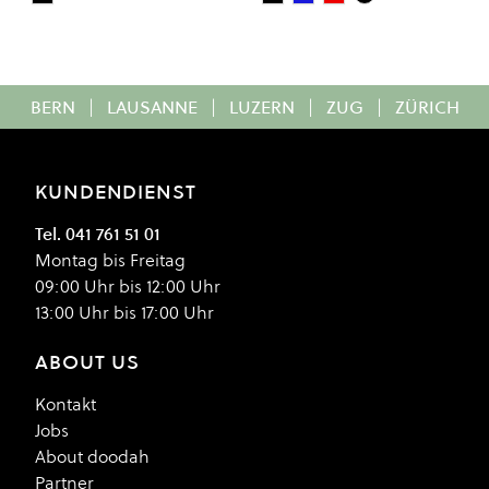
Black
Black
Blue
Red
Colour
Colour
BERN
|
LAUSANNE
|
LUZERN
|
ZUG
|
ZÜRICH
KUNDENDIENST
Tel. 041 761 51 01
Montag bis Freitag
09:00 Uhr bis 12:00 Uhr
13:00 Uhr bis 17:00 Uhr
ABOUT US
Kontakt
Jobs
About doodah
Partner