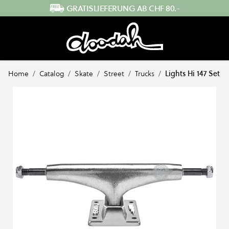
Direkt zum Inhalt
SCHNELLER VERSAND AUS DER SCHWEIZ
Home
/
Catalog
/
Skate
/
Street
/
Trucks
/
Lights Hi 147 Set