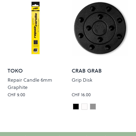
TOKO
CRAB GRAB
Repair Candle 6mm
Grip Disk
Graphite
CHF 9.00
CHF 16.00
Black
Clear
Smoke
Colour