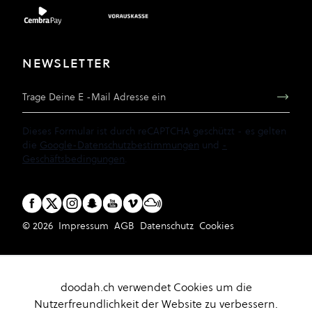
NEWSLETTER
E-Mail Adresse
Dieses Formular ist durch reCAPTCHA geschützt - es gelten
die
Google-Datenschutzbestimmungen
und
-
Geschäftsbedingungen
.
© 2026
Impressum
AGB
Datenschutz
Cookies
doodah.ch verwendet Cookies um die
Nutzerfreundlichkeit der Website zu verbessern.