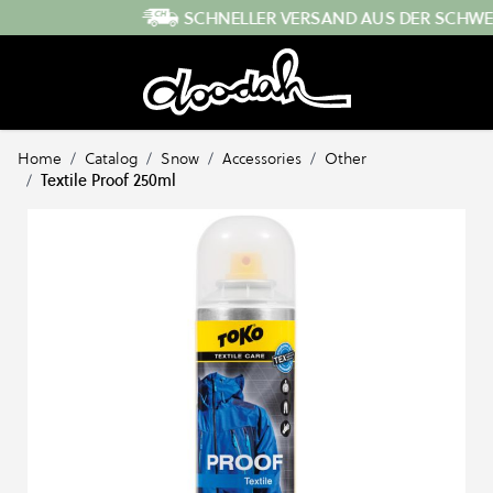
Direkt zum Inhalt
SCHNELLER VERSAND AUS DER SCHWEIZ
…
Home
/
Catalog
/
Snow
/
Accessories
/
Other
/
Textile Proof 250ml