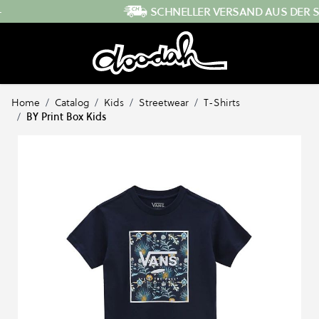
Direkt zum Inhalt
SCHNELLER VERSAND AUS DER SCHWEIZ
…
Home
/
Catalog
/
Kids
/
Streetwear
/
T-Shirts
/
BY Print Box Kids