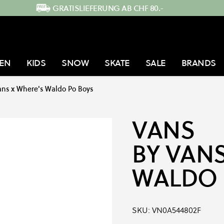
GRATISLIEFERUNG AB CHF 80.-
EN
KIDS
SNOW
SKATE
SALE
BRANDS
ans x Where's Waldo Po Boys
VANS
BY VAN
WALDO 
SKU:
VN0A544802F