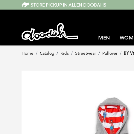
Direkt zum Inhalt
STORE PICKUP IN ALLEN DOODAHS
MEN
WOM
Home
/
Catalog
/
Kids
/
Streetwear
/
Pullover
/
BY V