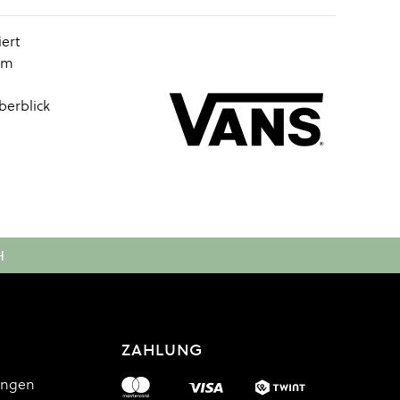
ert
 im
berblick
H
ZAHLUNG
ungen