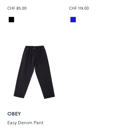
CHF 85.00
CHF 119.00
Black
Light Indigo
Colour
Colour
OBEY
Easy Denim Pant