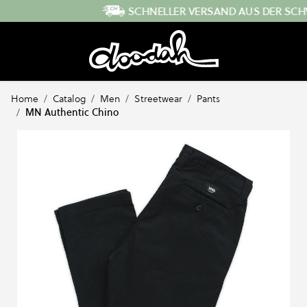
Direkt zum Inhalt
SCHNELLER VERSAND AUS DER SCHWEIZ
Home
/
Catalog
/
Men
/
Streetwear
/
Pants
/
MN Authentic Chino