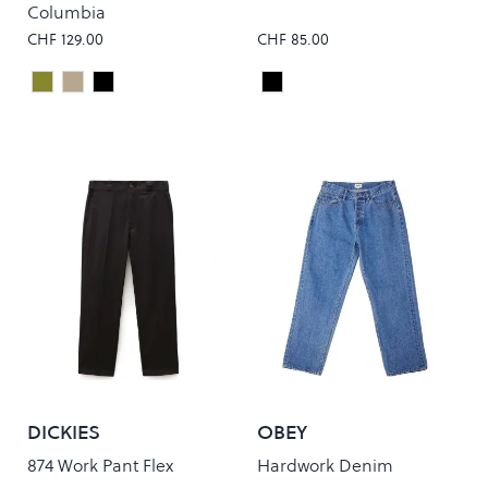
Columbia
CHF 129.00
CHF 85.00
Cypress Rinsed
Leather Rinsed
Black Rinsed
Black
Colour
Colour
DICKIES
OBEY
874 Work Pant Flex
Hardwork Denim