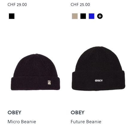
CHF 29.00
CHF 25.00
Black
Cypress
Black
Dark Navy
Colour
Colour
OBEY
OBEY
Micro Beanie
Future Beanie