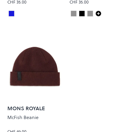
CHF 35.00
CHF 35.00
ACADEMY NAVY
Heather Grey
Black
SILVER GREY
Colour
Colour
MONS ROYALE
McFish Beanie
CHF 49.00