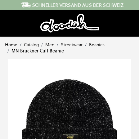
Direkt zum Inhalt
SCHNELLER VERSAND AUS DER SCHWEIZ
Home
/
Catalog
/
Men
/
Streetwear
/
Beanies
/
MN Bruckner Cuff Beanie