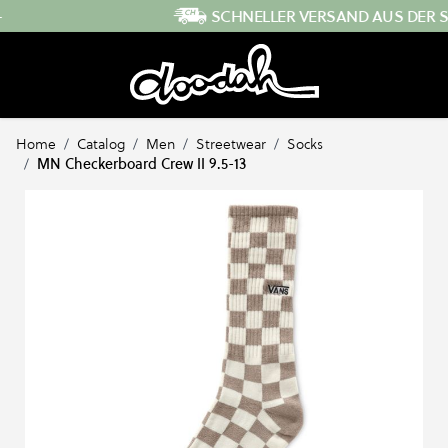
Direkt zum Inhalt
SCHNELLER VERSAND AUS DER SCHWEIZ
…
Home
/
Catalog
/
Men
/
Streetwear
/
Socks
/
MN Checkerboard Crew II 9.5-13