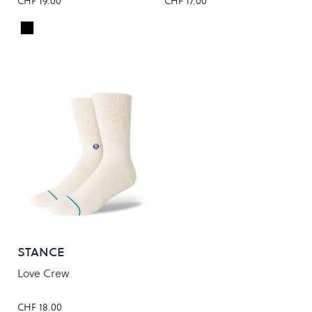
CHF 19.00
CHF 17.00
Black
Colour
STANCE
Love Crew
CHF 18.00