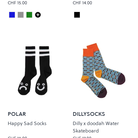
CHF 15.00
CHF 14.00
Dark Royal
Grey Heather
Pine
Black
Colour
Colour
POLAR
DILLYSOCKS
Happy Sad Socks
Dilly x doodah Water
Skateboard