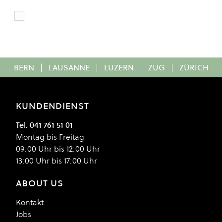
White
Colour
BERN
|
LAUSANNE
|
LUZERN
|
ZUG
|
ZÜRICH
KUNDENDIENST
Tel. 041 761 51 01
Montag bis Freitag
09:00 Uhr bis 12:00 Uhr
13:00 Uhr bis 17:00 Uhr
ABOUT US
Kontakt
Jobs