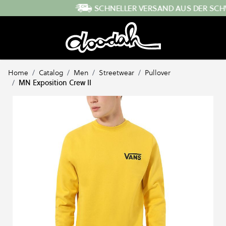
Direkt zum Inhalt
SCHNELLER VERSAND AUS DER SCHWEIZ
Home
/
Catalog
/
Men
/
Streetwear
/
Pullover
/
MN Exposition Crew II