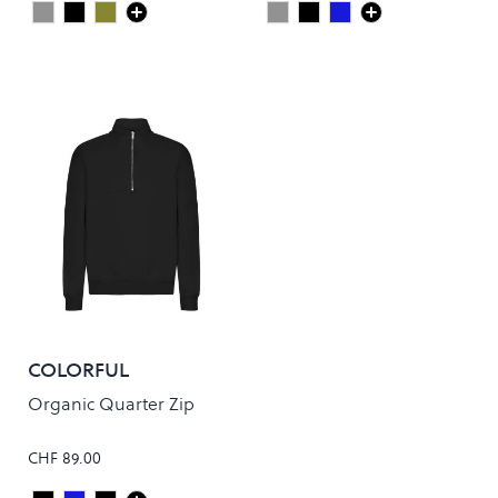
Heather Grey
Deep Black
Dusty Olive
Heather Grey
Deep Black
Navy Blue
Colour
Colour
COLORFUL
STANDARD
Organic Quarter Zip
CHF 89.00