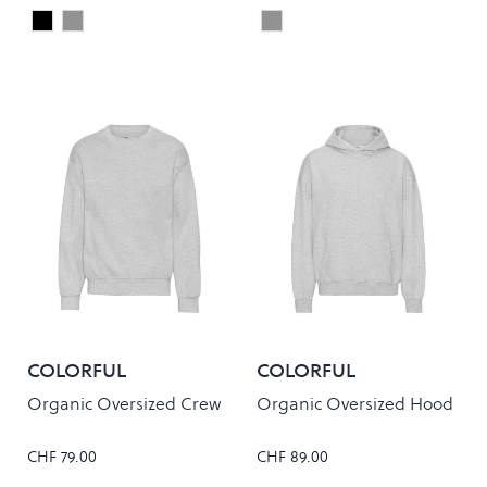
Black
Grey
Onyx
Colour
Colour
COLORFUL
COLORFUL
STANDARD
STANDARD
Organic Oversized Crew
Organic Oversized Hood
CHF 79.00
CHF 89.00