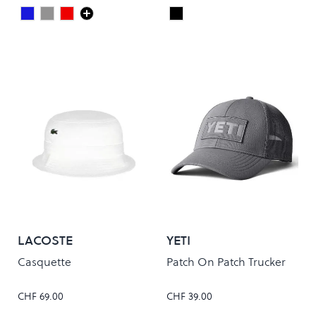
Dark Navy
Grey
Maroon
Black/White
Colour
Colour
LACOSTE
YETI
Casquette
Patch On Patch Trucker
CHF 69.00
CHF 39.00