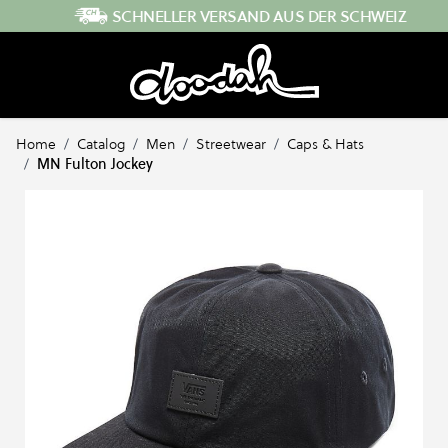
Direkt zum Inhalt
SCHNELLER VERSAND AUS DER SCHWEIZ
Home
/
Catalog
/
Men
/
Streetwear
/
Caps & Hats
/
MN Fulton Jockey