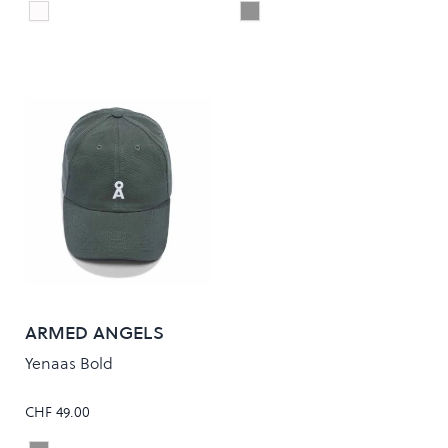
Blanc
Grey
Colour
Colour
ARMED ANGELS
Yenaas Bold
CHF 49.00