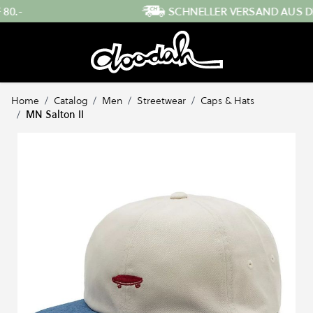
Direkt zum Inhalt
SCHNELLER VERSAND AUS DER SCHWEIZ
…
Home
/
Catalog
/
Men
/
Streetwear
/
Caps & Hats
/
MN Salton II