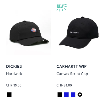
DICKIES
CARHARTT WIP
Hardwick
Canvas Script Cap
CHF 35.00
CHF 39.00
Black
Black/White
JUPITER/WHITE
DEEP NIGHT/GENT
Colour
Colour