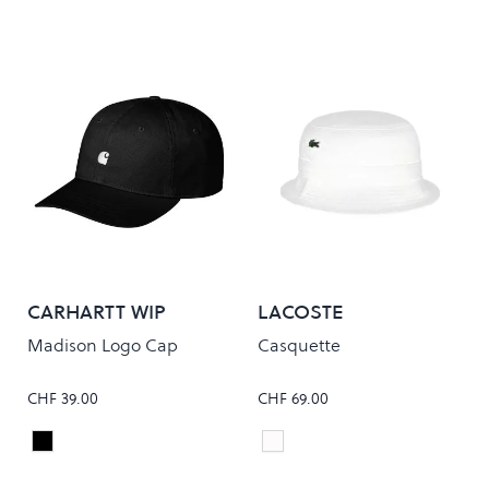
CARHARTT WIP
LACOSTE
Madison Logo Cap
Casquette
CHF 39.00
CHF 69.00
Black/White
Blanc
Colour
Colour