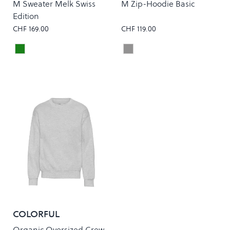
M Sweater Melk Swiss
M Zip-Hoodie Basic
Edition
CHF 169.00
CHF 119.00
Dark Green
Onyx
Colour
Colour
COLORFUL
STANDARD
Organic Oversized Crew