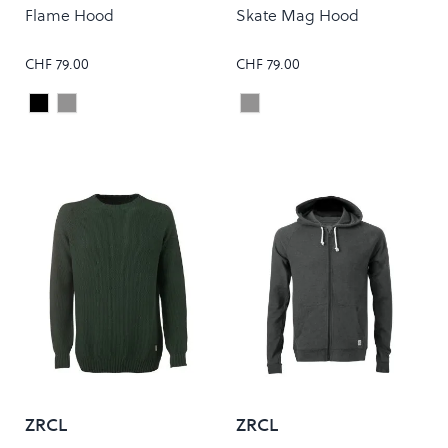
Flame Hood
Skate Mag Hood
CHF 79.00
CHF 79.00
Black
Grey
Grey
Colour
Colour
ZRCL
ZRCL