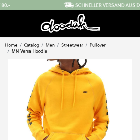
Direkt zum Inhalt
SCHNELLER VERSAND AUS DER SCHWEIZ
…
Home
/
Catalog
/
Men
/
Streetwear
/
Pullover
/
MN Versa Hoodie