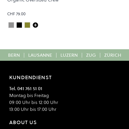
CHF 79.00
Heather Grey
Deep Black
Dusty Olive
Colour
BERN
|
LAUSANNE
|
LUZERN
|
ZUG
|
ZÜRICH
KUNDENDIENST
Tel. 041 761 51 01
Montag bis Freitag
09:00 Uhr bis 12:00 Uhr
13:00 Uhr bis 17:00 Uhr
ABOUT US