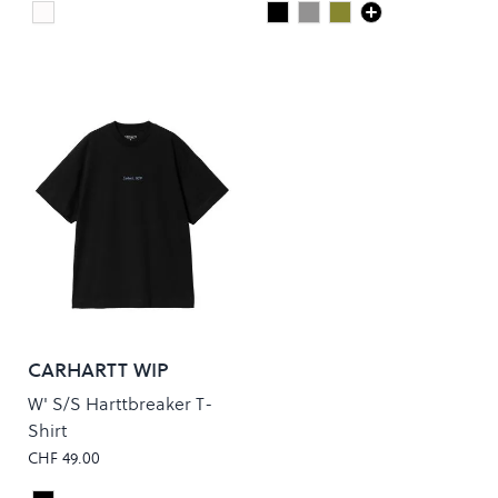
White
Deep Black
Heather Grey
Dusty Olive
Colour
Colour
CARHARTT WIP
W' S/S Harttbreaker T-
Shirt
CHF 49.00