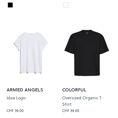
Black
White
Colour
Colour
ARMED ANGELS
COLORFUL
STANDARD
Idaa Logo
Oversized Organic T-
Shirt
CHF 39.00
CHF 39.00