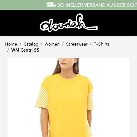
Direkt zum Inhalt
SCHNELLER VERSAND AUS DER SCHWEIZ
Home
/
Catalog
/
Women
/
Streetwear
/
T-Shirts
/
WM Centrl SS