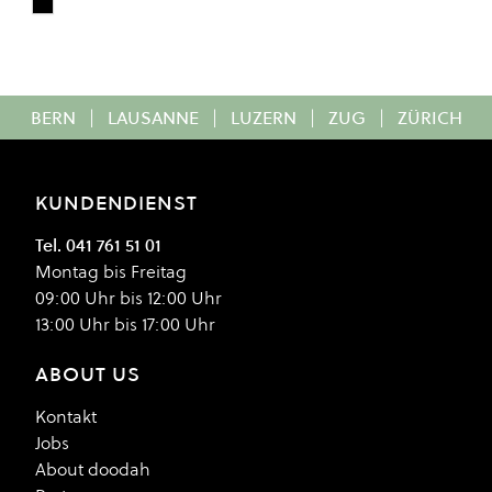
Black
Colour
BERN
|
LAUSANNE
|
LUZERN
|
ZUG
|
ZÜRICH
KUNDENDIENST
Tel. 041 761 51 01
Montag bis Freitag
09:00 Uhr bis 12:00 Uhr
13:00 Uhr bis 17:00 Uhr
ABOUT US
Kontakt
Jobs
About doodah