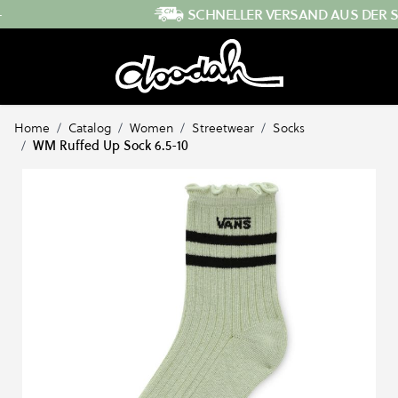
Direkt zum Inhalt
SCHNELLER VERSAND AUS DER SCHWEIZ
…
Home
/
Catalog
/
Women
/
Streetwear
/
Socks
/
WM Ruffed Up Sock 6.5-10