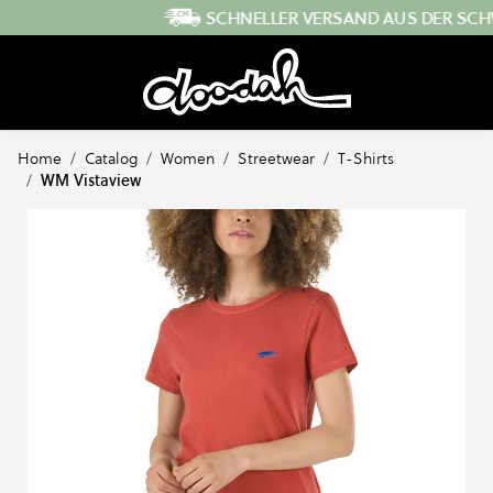
Direkt zum Inhalt
SCHNELLER VERSAND AUS DER SCHWEIZ
Home
/
Catalog
/
Women
/
Streetwear
/
T-Shirts
/
WM Vistaview