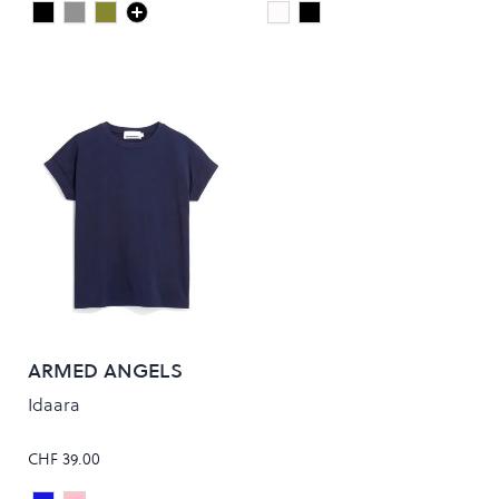
Deep Black
Heather Grey
Dusty Olive
white
Black
Colour
Colour
ARMED ANGELS
Idaara
CHF 39.00