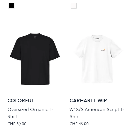
Black
White
Colour
Colour
COLORFUL
CARHARTT WIP
STANDARD
Oversized Organic T-
W' S/S American Script T-
Shirt
Shirt
CHF 39.00
CHF 45.00