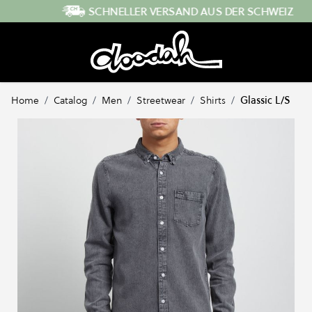
Direkt zum Inhalt
SCHNELLER VERSAND AUS DER SCHWEIZ
Home
/
Catalog
/
Men
/
Streetwear
/
Shirts
/
Glassic L/S