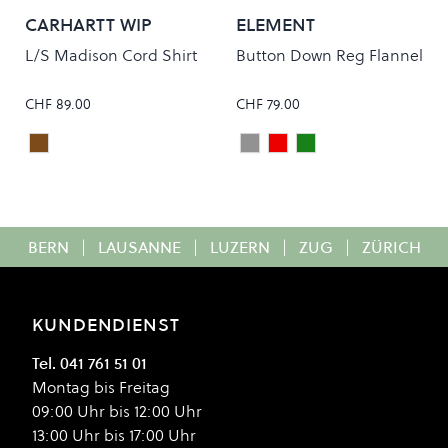
CARHARTT WIP
ELEMENT
L/S Madison Cord Shirt
Button Down Reg Flannel
CHF 89.00
CHF 79.00
Tobacco
GINGHAM CHECKS
ZINFANDEL CHECKS
GREEN CHECKS
Colour
Colour
BERN
|
LAUSANNE
|
LUZERN
|
ZUG
|
ZÜRICH
KUNDENDIENST
Tel. 041 761 51 01
Montag bis Freitag
09:00 Uhr bis 12:00 Uhr
13:00 Uhr bis 17:00 Uhr