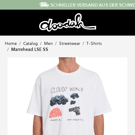
Direkt zum Inhalt
SCHNELLER VERSAND AUS DER SCHWEIZ
…
Home
/
Catalog
/
Men
/
Streetwear
/
T-Shirts
/
Marrehead LSE SS