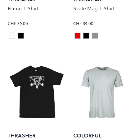
Flame T-Shirt
Skate Mag T-Shirt
CHF 39.00
CHF 39.00
White
Black
Maroon
Black
Grey
Colour
Colour
THRASHER
COLORFUL