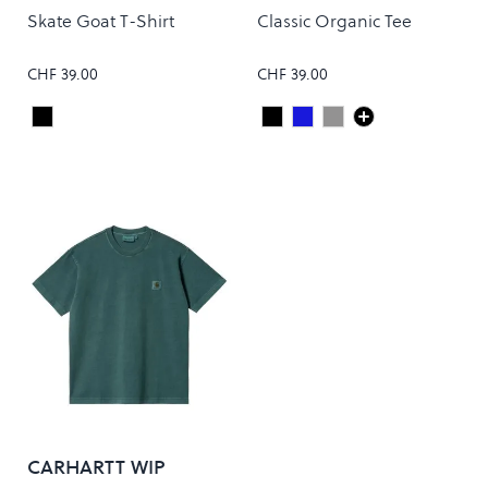
STANDARD
Skate Goat T-Shirt
Classic Organic Tee
CHF 39.00
CHF 39.00
Black
Deep Black
Steel Blue
FADED GREY
Colour
Colour
CARHARTT WIP