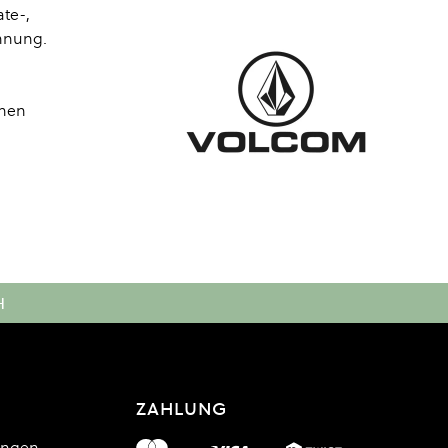
ate-,
nnung.
inen
H
ZAHLUNG
ungen