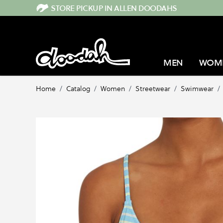
Direkt zum Inhalt
STORE PICKUP IN ALLEN DOODAHS
MEN
WOM
Home
/
Catalog
/
Women
/
Streetwear
/
Swimwear
/