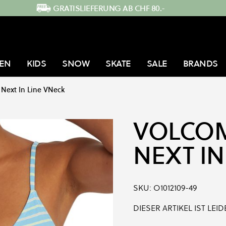
GRATISLIEFERUNG AB CHF 80.-
EN
KIDS
SNOW
SKATE
SALE
BRANDS
Next In Line VNeck
VOLCO
NEXT IN
SKU:
O1012109-49
DIESER ARTIKEL IST LE