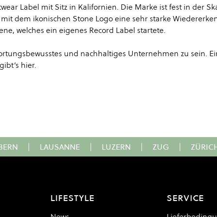
wear Label mit Sitz in Kalifornien. Die Marke ist fest in der Sk
 mit dem ikonischen Stone Logo eine sehr starke Wiedererke
ne, welches ein eigenes Record Label startete.
twortungsbewusstes und nachhaltiges Unternehmen zu sein. E
gibt’s
hier
.
BERN
|
LAUSANNE
|
LUZERN
|
ZUG
|
ZÜRIC
LIFESTYLE
SERVICE
News
Lieferbeding