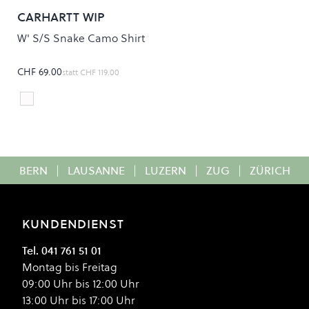
CARHARTT WIP
W' S/S Snake Camo Shirt
CHF 69.00
statt
CHF 119.00
SNAKE CAMO
Colour
BERN
|
LAUSANNE
|
LUZERN
|
ZUG
|
ZÜRICH
KUNDENDIENST
Tel. 041 761 51 01
Montag bis Freitag
09:00 Uhr bis 12:00 Uhr
13:00 Uhr bis 17:00 Uhr