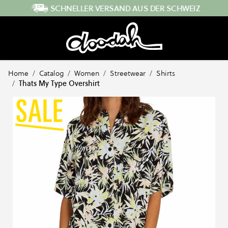
Direkt zum Inhalt
SCHNELLER VERSAND AUS DER SCHWEIZ
Home
/
Catalog
/
Women
/
Streetwear
/
Shirts
/
Thats My Type Overshirt