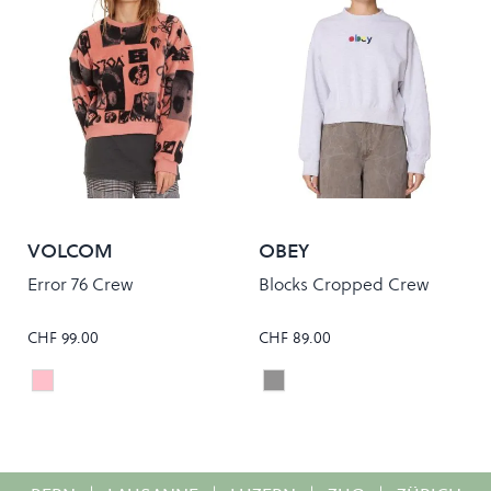
VOLCOM
OBEY
Error 76 Crew
Blocks Cropped Crew
CHF 99.00
CHF 89.00
Sepia
Ash Grey
Colour
Colour