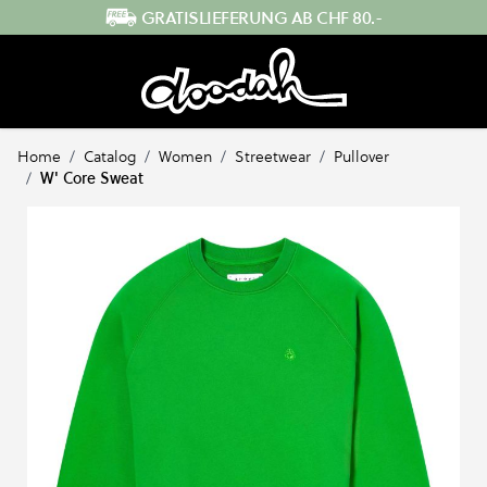
Direkt zum Inhalt
SCHNELLER VERSAND AUS DER SCHWEIZ
Home
/
Catalog
/
Women
/
Streetwear
/
Pullover
/
W' Core Sweat