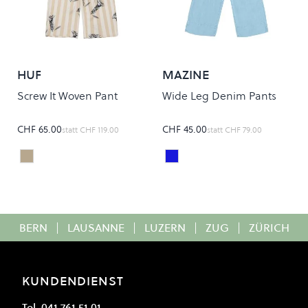
HUF
MAZINE
Screw It Woven Pant
Wide Leg Denim Pants
CHF 65.00
CHF 45.00
statt
CHF 119.00
statt
CHF 79.00
Stone
LIGHT BLUE WASH
Colour
Colour
BERN
|
LAUSANNE
|
LUZERN
|
ZUG
|
ZÜRICH
KUNDENDIENST
Tel. 041 761 51 01