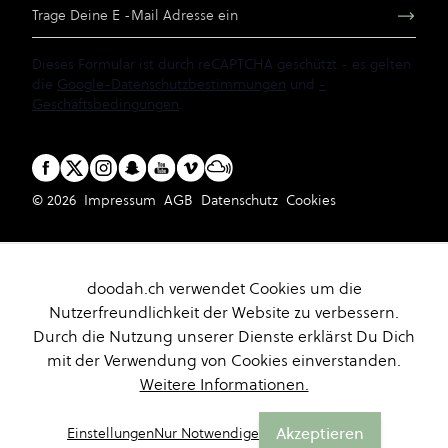
E-Mail Adresse
Dieses Formular ist durch reCAPTCHA geschützt - es gelten
die
Google-Datenschutzbestimmungen
und
-
Geschäftsbedingungen
.
© 2026
Impressum
AGB
Datenschutz
Cookies
doodah.ch verwendet Cookies um die
Nutzerfreundlichkeit der Website zu verbessern.
Durch die Nutzung unserer Dienste erklärst Du Dich
mit der Verwendung von Cookies einverstanden.
Weitere Informationen.
Akzeptieren
Einstellungen
Nur Notwendige