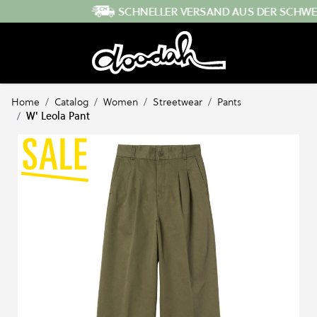
Direkt zum Inhalt
SCHNELLER VERSAND AUS DER SCHWEIZ
…
Home
/
Catalog
/
Women
/
Streetwear
/
Pants
/
W' Leola Pant