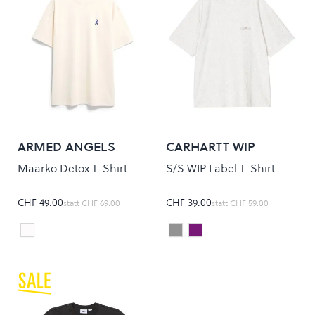
ARMED ANGELS
CARHARTT WIP
Maarko Detox T-Shirt
S/S WIP Label T-Shirt
CHF 49.00
CHF 39.00
statt
CHF 69.00
statt
CHF 59.00
PURE
Ash Heather
CALLA
Colour
Colour