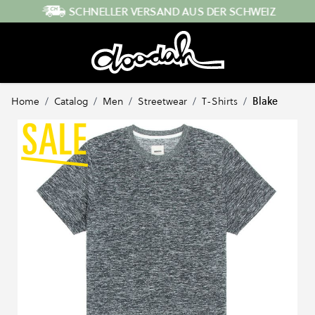
Direkt zum Inhalt
SCHNELLER VERSAND AUS DER SCHWEIZ
Home
/
Catalog
/
Men
/
Streetwear
/
T-Shirts
/
Blake