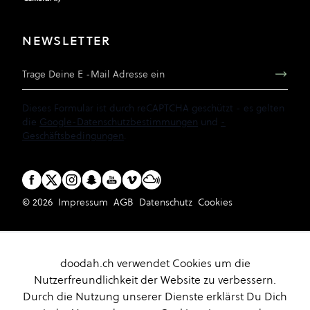
NEWSLETTER
E-Mail Adresse
Dieses Formular ist durch reCAPTCHA geschützt - es gelten
die
Google-Datenschutzbestimmungen
und
-
Geschäftsbedingungen
.
© 2026
Impressum
AGB
Datenschutz
Cookies
doodah.ch verwendet Cookies um die
Nutzerfreundlichkeit der Website zu verbessern.
Durch die Nutzung unserer Dienste erklärst Du Dich