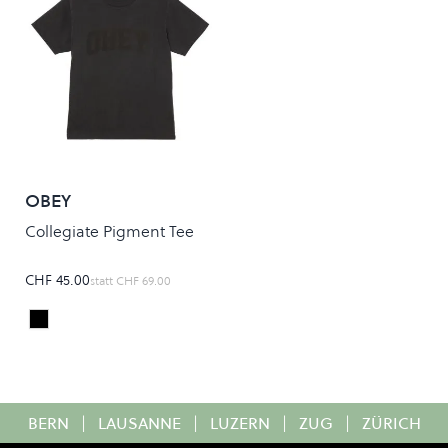
OBEY
Collegiate Pigment Tee
CHF 45.00
statt
CHF 69.00
PIGMENT STRETCH LIMO
Colour
BERN
|
LAUSANNE
|
LUZERN
|
ZUG
|
ZÜRICH