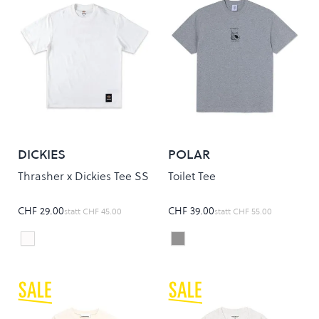
DICKIES
POLAR
Thrasher x Dickies Tee SS
Toilet Tee
CHF 29.00
CHF 39.00
statt
CHF 45.00
statt
CHF 55.00
white
Heather Grey
Colour
Colour