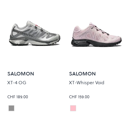
SALOMON
SALOMON
XT-4 OG
XT-Whisper Void
CHF 189.00
CHF 159.00
SHARKSKIN/DAWN BLUE/METAL
ICY PINK/BLACK/FTW SILV
Colour
Colour