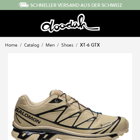
Direkt zum Inhalt
SCHNELLER VERSAND AUS DER SCHWEIZ
Home
/
Catalog
/
Men
/
Shoes
/
XT-6 GTX