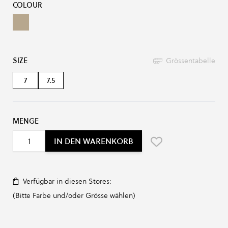
COLOUR
/SAFARI/BLACK
SIZE
Grössentabelle
7
7.5
MENGE
IN DEN WARENKORB
Verfügbar in diesen Stores:
(Bitte Farbe und/oder Grösse wählen)