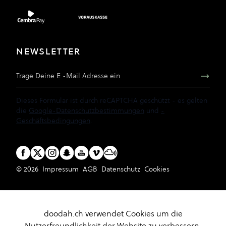
NEWSLETTER
E-Mail Adresse
Dieses Formular ist durch reCAPTCHA geschützt - es gelten
die
Google-Datenschutzbestimmungen
und
-
Geschäftsbedingungen
.
© 2026
Impressum
AGB
Datenschutz
Cookies
doodah.ch verwendet Cookies um die
Nutzerfreundlichkeit der Website zu verbessern.