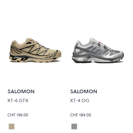
SALOMON
SALOMON
XT-6 GTX
XT-4 OG
CHF 199.00
CHF 189.00
SAFARI/SAFARI/BLACK
SHARKSKIN/DAWN BLUE/
Colour
Colour