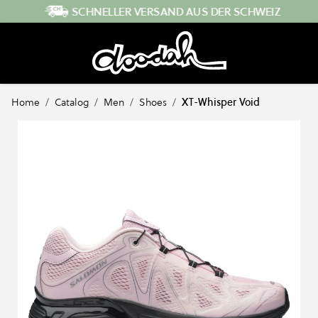
Direkt zum Inhalt
SCHNELLER VERSAND AUS DER SCHWEIZ
Home
/
Catalog
/
Men
/
Shoes
/
XT-Whisper Void