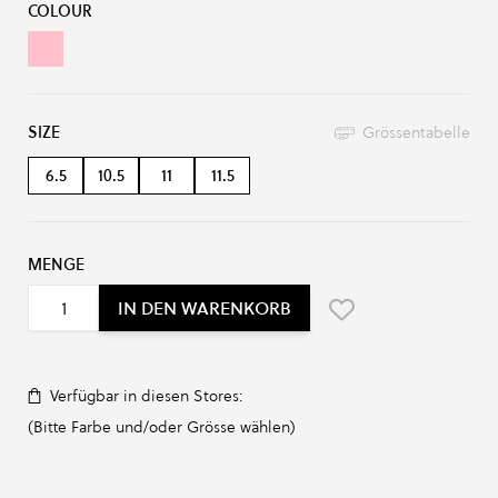
COLOUR
BLACK/FTW SILVER
SIZE
Grössentabelle
6.5
10.5
11
11.5
MENGE
IN DEN WARENKORB
Verfügbar in diesen Stores:
(Bitte Farbe und/oder Grösse wählen)