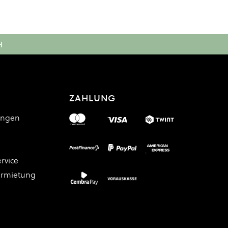
H
ZAHLUNG
ungen
rvice
ermietung