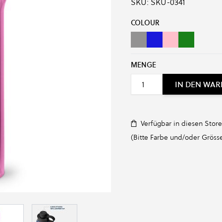
SKU:
SKU-0341
Produkt-Optionen:
COLOUR
Charcoal
Navy
POWER PINK
BLACK FOREST GREEN
MENGE
IN DEN WA
Verfügbar in diesen Store
(Bitte Farbe und/oder Grösse