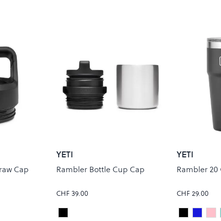
YETI
YETI
traw Cap
Rambler Bottle Cup Cap
Rambler 20 
CHF 39.00
CHF 29.00
Black
Black
Royal 
Tro
Colour
Colour