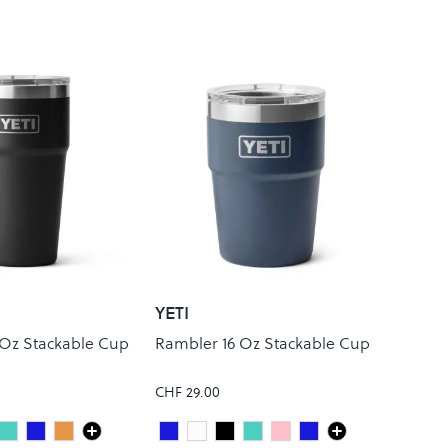
YETI
Oz Stackable Cup
Rambler 16 Oz Stackable Cup
CHF 29.00
Blue
pical Pink
Seafoam
Navy
Papaya
Navy
white
Black
Seafoam
Tropical Pink
Royal Blue
Colour