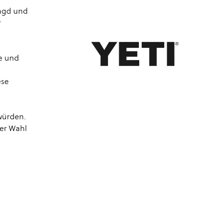
Jagd und
r
e und
ese
 würden.
der Wahl