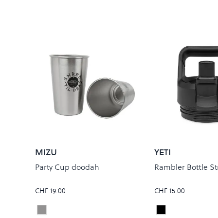
MIZU
YETI
Party Cup doodah
Rambler Bottle S
CHF 19.00
CHF 15.00
Stainless
Black
Colour
Colour