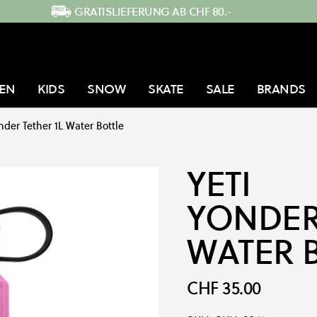
GRATISLIEFERUNG AB CHF 80.-
EN
KIDS
SNOW
SKATE
SALE
BRANDS
nder Tether 1L Water Bottle
YETI
YONDER 
WATER 
CHF 35.00