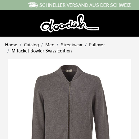
Direkt zum Inhalt
SCHNELLER VERSAND AUS DER SCHWEIZ
Home
/
Catalog
/
Men
/
Streetwear
/
Pullover
/
M Jacket Bowler Swiss Edition