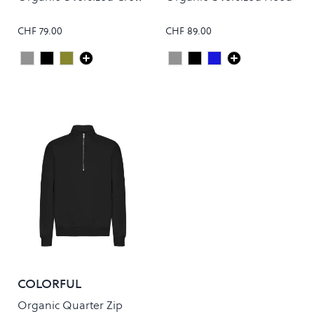
CHF 79.00
CHF 89.00
Heather Grey
Deep Black
Dusty Olive
Heather Grey
Deep Black
Navy Blue
Colour
Colour
COLORFUL
STANDARD
Organic Quarter Zip