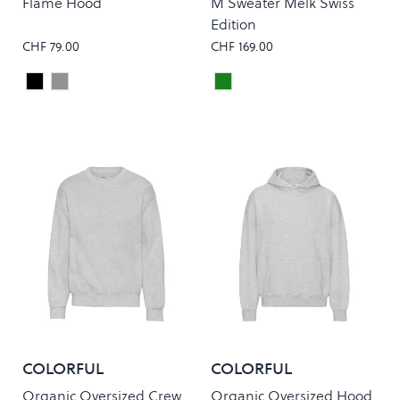
Flame Hood
M Sweater Melk Swiss
Edition
CHF 79.00
CHF 169.00
Black
Grey
Dark Green
Colour
Colour
COLORFUL
COLORFUL
STANDARD
STANDARD
Organic Oversized Crew
Organic Oversized Hood