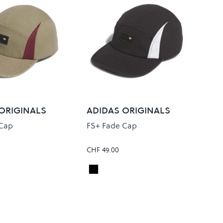
ORIGINALS
ADIDAS ORIGINALS
 Cap
FS+ Fade Cap
CHF 49.00
Black
Colour