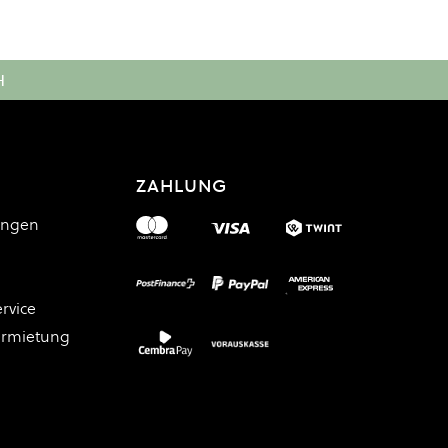
H
ZAHLUNG
ungen
rvice
ermietung