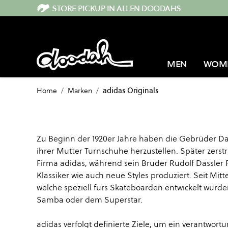
Direkt zum Inhalt
STORE PICKUP IN ALLEN DOODAHS
MEN
WOM
Home
/
Marken
/
adidas Originals
Zu Beginn der 1920er Jahre haben die Gebrüder D
ihrer Mutter Turnschuhe herzustellen. Später zerst
Firma adidas, während sein Bruder Rudolf Dassler 
Klassiker wie auch neue Styles produziert. Seit Mit
welche speziell fürs Skateboarden entwickelt wur
Samba oder dem Superstar.
adidas verfolgt definierte Ziele, um ein verantwo