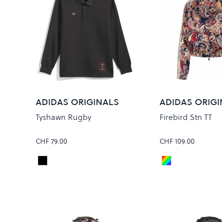
ADIDAS ORIGINALS
ADIDAS ORIGI
Tyshawn Rugby
Firebird Stn TT
CHF 79.00
CHF 109.00
Black
Multicolor
Colour
Colour