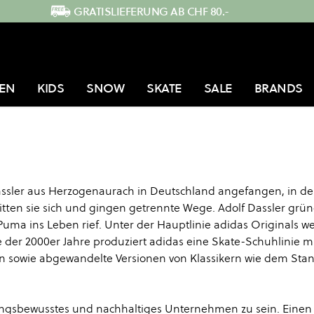
GRATISLIEFERUNG AB CHF 80.-
EN
KIDS
SNOW
SKATE
SALE
BRANDS
assler aus Herzogenaurach in Deutschland angefangen, in d
ritten sie sich und gingen getrennte Wege. Adolf Dassler grün
Puma ins Leben rief. Unter der Hauptlinie adidas Originals 
te der 2000er Jahre produziert adidas eine Skate-Schuhlinie m
den sowie abgewandelte Versionen von Klassikern wie dem Sta
rtungsbewusstes und nachhaltiges Unternehmen zu sein. Einen