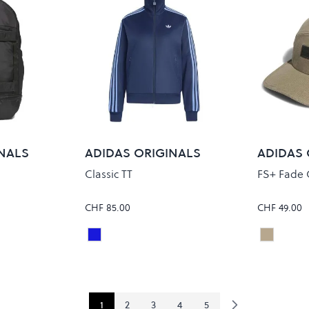
NALS
ADIDAS ORIGINALS
ADIDAS 
Classic TT
FS+ Fade
CHF 85.00
CHF 49.00
NINDIG/BLUFUS
KHASIX
Colour
Colour
1
2
3
4
5