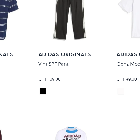
NALS
ADIDAS ORIGINALS
ADIDAS 
Vint SPF Pant
Gonz Mod
CHF 109.00
CHF 49.00
HITE
BLACK/CREWHT
white
Colour
Colour