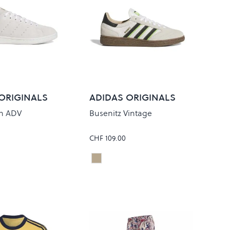
ORIGINALS
ADIDAS ORIGINALS
h ADV
Busenitz Vintage
CHF 109.00
 WHITE/OLISTR
WONALU/CORE BLACK
Colour