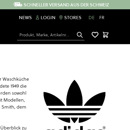
SCHNELLER VERSAND AUS DER SCHWEIZ
NEWS
LOGIN
STORES
DE
FR
Suche
Warenkorb
er Waschküche
dete 1949 die
werden sowohl
it Modellen,
n Smith, dem
 Überblick zu