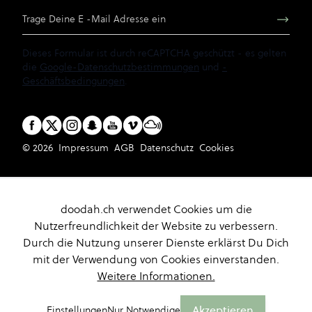
E-Mail Adresse
Dieses Formular ist durch reCAPTCHA geschützt - es gelten
die
Google-Datenschutzbestimmungen
und
-
Geschäftsbedingungen
.
© 2026
Impressum
AGB
Datenschutz
Cookies
doodah.ch verwendet Cookies um die
Nutzerfreundlichkeit der Website zu verbessern.
Durch die Nutzung unserer Dienste erklärst Du Dich
mit der Verwendung von Cookies einverstanden.
Weitere Informationen.
Akzeptieren
Einstellungen
Nur Notwendige