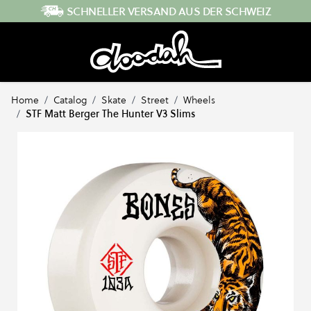
Direkt zum Inhalt
SCHNELLER VERSAND AUS DER SCHWEIZ
Home
/
Catalog
/
Skate
/
Street
/
Wheels
/
STF Matt Berger The Hunter V3 Slims