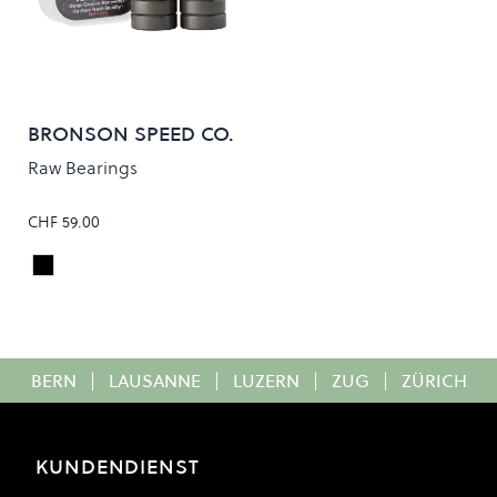
BRONSON SPEED CO.
Raw Bearings
CHF 59.00
Black/Orange
Colour
BERN
|
LAUSANNE
|
LUZERN
|
ZUG
|
ZÜRICH
KUNDENDIENST