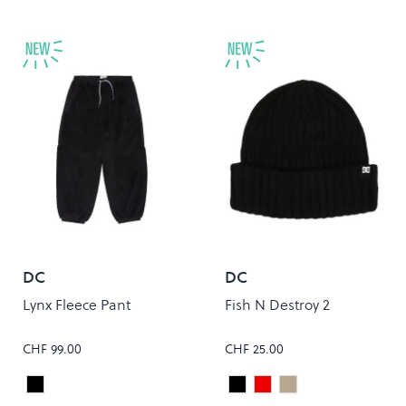
DC
DC
Lynx Fleece Pant
Fish N Destroy 2
CHF 99.00
CHF 25.00
Black
Black
Chili Pepper
Oatmeal
Colour
Colour