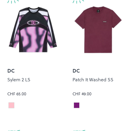
DC
DC
Sylem 2 LS
Patch It Washed SS
CHF 65.00
CHF 49.00
OFFSCALE LILAC
FIG
Colour
Colour