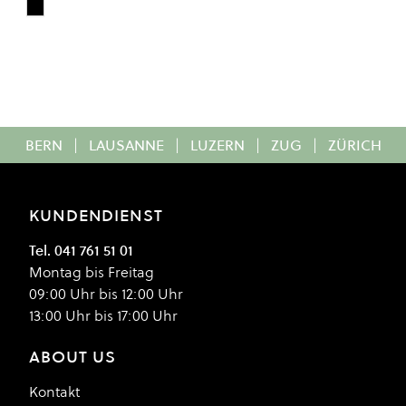
Black
Colour
BERN
|
LAUSANNE
|
LUZERN
|
ZUG
|
ZÜRICH
KUNDENDIENST
Tel. 041 761 51 01
Montag bis Freitag
09:00 Uhr bis 12:00 Uhr
13:00 Uhr bis 17:00 Uhr
ABOUT US
Kontakt