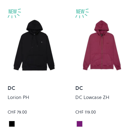
DC
DC
Lorion PH
DC Lowcase ZH
CHF 79.00
CHF 119.00
Black
FIG
Colour
Colour