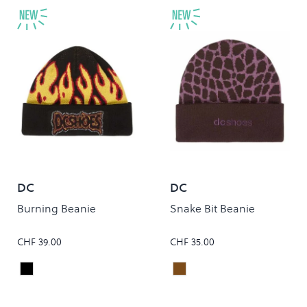
DC
DC
Burning Beanie
Snake Bit Beanie
CHF 39.00
CHF 35.00
Black
Coffee Bean
Colour
Colour